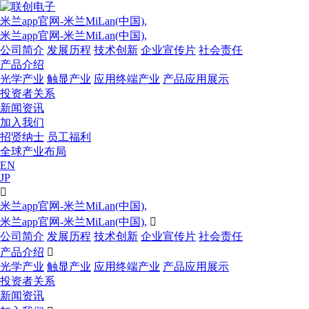
米兰app官网-米兰MiLan(中国),
米兰app官网-米兰MiLan(中国),
公司简介
发展历程
技术创新
企业宣传片
社会责任
产品介绍
光学产业
触显产业
应用终端产业
产品应用展示
投资者关系
新闻资讯
加入我们
招贤纳士
员工福利
全球产业布局
EN
JP

米兰app官网-米兰MiLan(中国),
米兰app官网-米兰MiLan(中国),

公司简介
发展历程
技术创新
企业宣传片
社会责任
产品介绍

光学产业
触显产业
应用终端产业
产品应用展示
投资者关系
新闻资讯